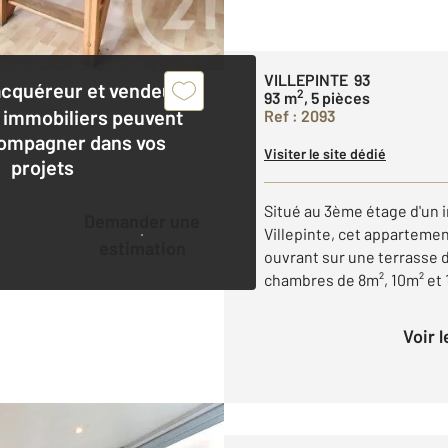
VILLEPINTE 93
acquéreur et vendeur,
2
93 m
, 5 pièces
 immobiliers peuvent
Ref : 2093
ompagner dans vos
Visiter le site dédié
projets
Situé au 3ème étage d'un 
Demander une
Villepinte, cet apparteme
estimation
ouvrant sur une terrasse d
chambres de 8m², 10m² et 11
Voir 