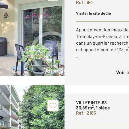
Ref : 941
Visiter le site dédié
Appartement lumineux de 
Tremblay-en-France, à 5 mi
dans un quartier recherch
cet appartement de 103 m²
...
Voir 
VILLEPINTE 93
2
30,89 m
, 1 pièce
Ref : 2185