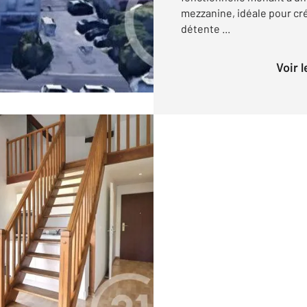
mezzanine, idéale pour cré
détente ...
Voir 