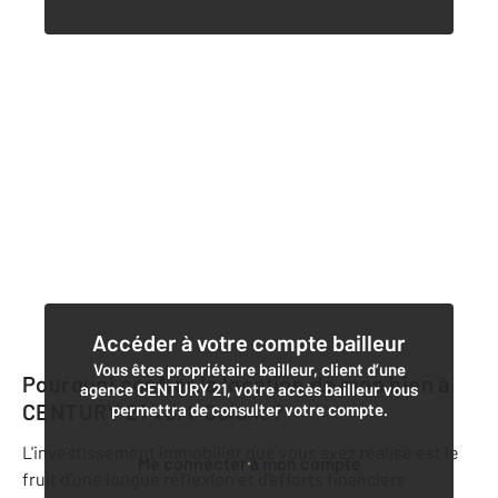
Accéder à votre compte bailleur
Vous êtes propriétaire bailleur, client d’une
Pourquoi confier la location de mon bien à
agence CENTURY 21, votre accès bailleur vous
CENTURY 21 Vert-Galant
?
permettra de consulter votre compte.
L'investissement immobilier que vous avez réalisé est le
Me connecter à mon compte
fruit d'une longue réflexion et d'efforts financiers