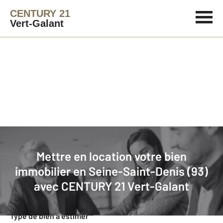
CENTURY 21
Vert-Galant
Agence immobilière
Mettre en location
Mettre en location votre bien
Faites estimer gratuitement votre
immobilier en Seine-Saint-Denis (93)
bien en location
avec
CENTURY 21 Vert-Galant
Concernant votre bien
Type de bien à estimer
*