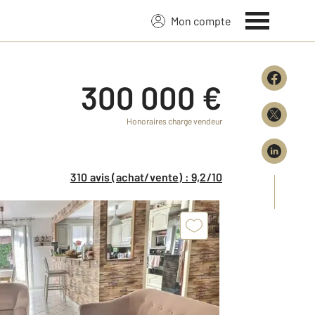
Mon compte
300 000 €
Honoraires charge vendeur
310 avis (achat/vente) : 9,2/10