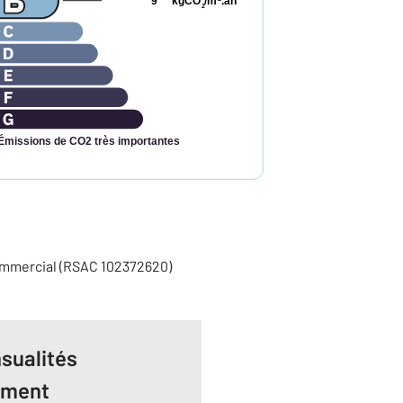
9
kgCO
/m
.an
2
Émissions de CO2 très importantes
ommercial (RSAC 102372620)
sualités
ement