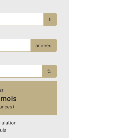
€
années
%
és
 mois
ances)
mulation
uls