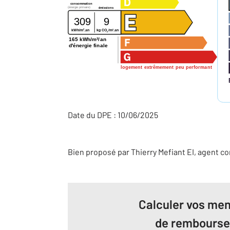
consommation
(énergie primaire)
émissions
309
9
2
2
kg CO
/m
.an
kWh/m
.an
2
165 kWh/m²/an
d'énergie finale
logement extrêmement peu performant
Date du DPE : 10/06/2025
Bien proposé par
Thierry
Mefiant
EI
, agent c
Calculer vos men
de rembours