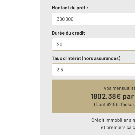
Montant du prêt :
Durée du crédit
Taux d'intérêt (hors assurances)
vos mensualit
1802.38
€ par
(Dont
62.5
€ d’assur
Crédit immobilier si
et premiers calc