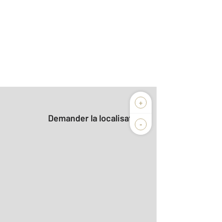
+
Demander la localisation
-
2
r le détail]