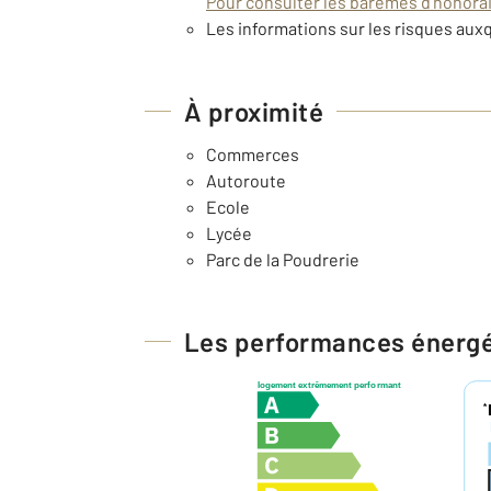
Pour consulter les barèmes d'honorair
Les informations sur les risques auxq
À proximité
Commerces
Autoroute
Ecole
Lycée
Parc de la Poudrerie
Les performances énerg
logement extrêmement performant
*